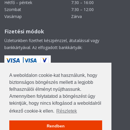
Hétfő – péntek
7:30 – 16:00
Szombat
7:30 – 12:00
Vasárnap
Zárva
Fizetési módok
Üzletünkben fizethet készpénzzel, átutalással vagy
bankkártyával. Az elfogadott bankkártyák:
A weboldalon cookie-kat használunk, hogy
biztonságos böngészés mellett a legjobb
felhasználói élményt nyújthassunk.
Adatkezelési tájékoztató
Amennyiben folytatatod a böngészést úgy
Impresszum
tekintjük, hogy nincs kifogásod a weboldalról
Készítette:
érkező cookie-k ellen.
Részletek
Rendben