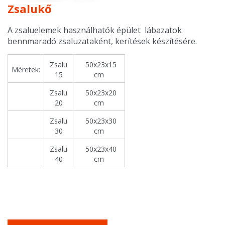
Zsalukő
A zsaluelemek használhatók épület lábazatok
bennmaradó zsaluzataként, kerítések készítésére.
Zsalu
50x23x15
Méretek:
15
cm
Zsalu
50x23x20
20
cm
Zsalu
50x23x30
30
cm
Zsalu
50x23x40
40
cm