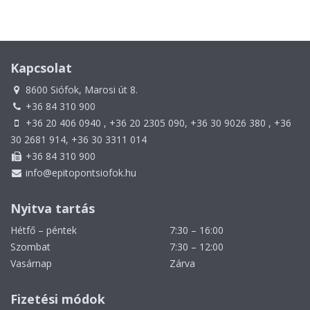
Kapcsolat
8600 Siófok, Marosi út 8.
+36 84 310 900
+36 20 406 0940 , +36 20 2305 090, +36 30 9026 380 , +36
30 2681 914, +36 30 3311 014
+36 84 310 900
info@epitopontsiofok.hu
Nyitva tartás
Hétfő – péntek
7:30 – 16:00
Szombat
7:30 – 12:00
Vasárnap
Zárva
Fizetési módok