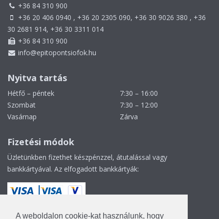
+36 84 310 900
+36 20 406 0940 , +36 20 2305 090, +36 30 9026 380 , +36
30 2681 914, +36 30 3311 014
+36 84 310 900
info@epitopontsiofok.hu
Nyitva tartás
Hétfő – péntek
7:30 – 16:00
Szombat
7:30 – 12:00
Vasárnap
Zárva
Fizetési módok
Üzletünkben fizethet készpénzzel, átutalással vagy
bankkártyával. Az elfogadott bankkártyák:
A weboldalon cookie-kat használunk, hogy